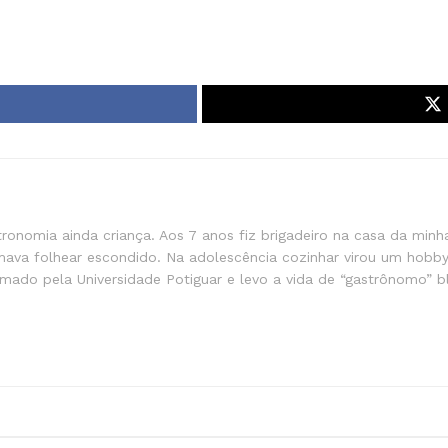
stronomia ainda criança. Aos 7 anos fiz brigadeiro na casa da min
mava folhear escondido. Na adolescência cozinhar virou um hobby
ormado pela Universidade Potiguar e levo a vida de “gastrônomo” 