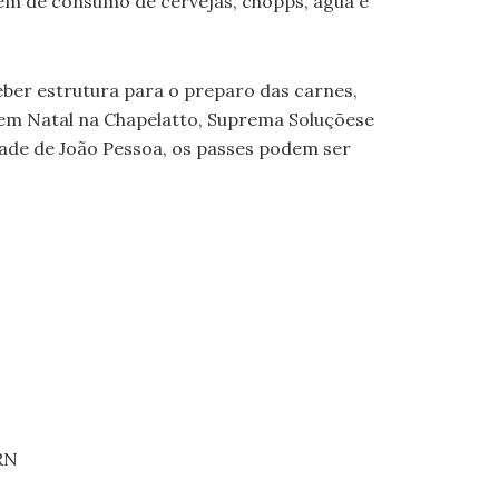
ém de consumo de cervejas, chopps, água e
ber estrutura para o preparo das carnes,
 em Natal na Chapelatto, Suprema Soluçõese
dade de João Pessoa, os passes podem ser
RN