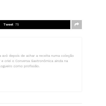
Tweet
75
ha avó depois de achar a receita numa coleção
 e criei o Conversa Gastronômica ainda na
blogueiro como profissão.