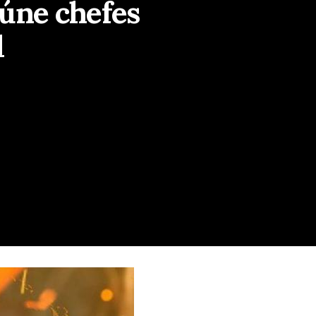
eúne chefes
l