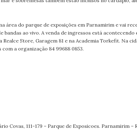
 mar e sobremesas também estão inclusos no cardápio, al
 área do parque de exposições em Parnamirim e vai rece
de bandas ao vivo. A venda de ingressos está acontecendo
a Realce Store, Garagem 81 e na Academia Torkefit. Na ci
s com a organização 84 99688 0853.
rio Covas, 111-179 – Parque de Exposicoes. Parnamirim – 