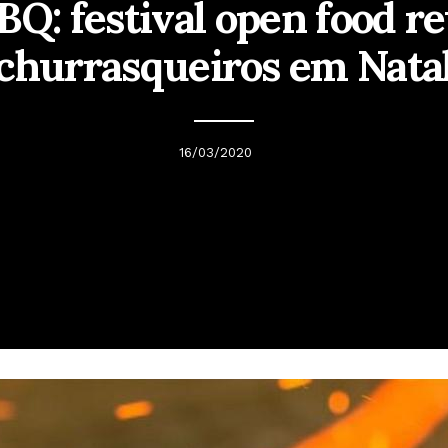
BQ: festival open food r
churrasqueiros em Nata
16/03/2020