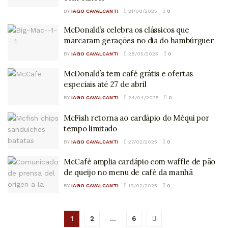
BY
IAGO CAVALCANTI
21/08/2025
0
McDonald’s celebra os clássicos que
marcaram gerações no dia do hambúrguer
BY
IAGO CAVALCANTI
28/05/2025
0
McDonald’s tem café grátis e ofertas
especiais até 27 de abril
BY
IAGO CAVALCANTI
24/04/2025
0
McFish retorna ao cardápio do Méqui por
tempo limitado
BY
IAGO CAVALCANTI
27/02/2025
0
McCafé amplia cardápio com waffle de pão
de queijo no menu de café da manhã
BY
IAGO CAVALCANTI
19/02/2025
0
1
2
…
6