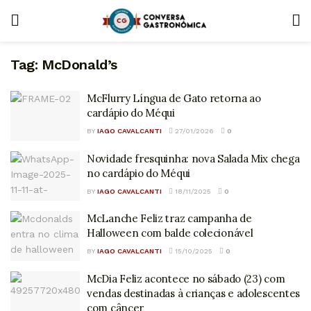
Tag:
McDonald’s
McFlurry Língua de Gato retorna ao
cardápio do Méqui
BY
IAGO CAVALCANTI
27/01/2026
0
Novidade fresquinha: nova Salada Mix chega
no cardápio do Méqui
BY
IAGO CAVALCANTI
18/11/2025
0
McLanche Feliz traz campanha de
Halloween com balde colecionável
BY
IAGO CAVALCANTI
15/10/2025
0
McDia Feliz acontece no sábado (23) com
vendas destinadas à crianças e adolescentes
com câncer