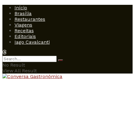
Início
Brasília
Restaurantes
Viagens
Receitas
Editoriais
Iago Cavalcanti
No Result
View All Result