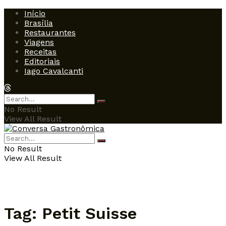
Início
Brasília
Restaurantes
Viagens
Receitas
Editoriais
Iago Cavalcanti
No Result
View All Result
No Result
View All Result
Tag:
Petit Suisse