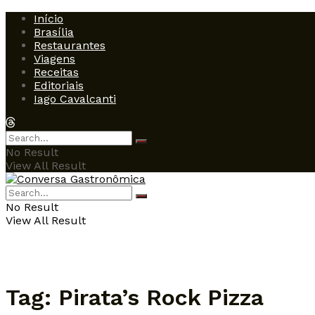
Início
Brasília
Restaurantes
Viagens
Receitas
Editoriais
Iago Cavalcanti
No Result
View All Result
No Result
View All Result
Tag:
Pirata’s Rock Pizza