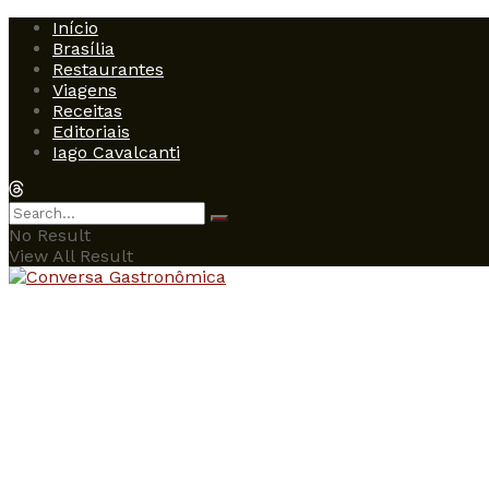
Início
Brasília
Restaurantes
Viagens
Receitas
Editoriais
Iago Cavalcanti
No Result
View All Result