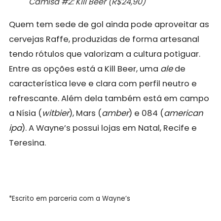
Camisa #2: Kill Beer (R$24,90)
Quem tem sede de gol ainda pode aproveitar as
cervejas Raffe, produzidas de forma artesanal
tendo rótulos que valorizam a cultura potiguar.
Entre as opções está a Kill Beer, uma
ale
de
característica leve e clara com perfil neutro e
refrescante. Além dela também está em campo
a Nísia (
witbier
), Mars (
amber
) e 084 (
american
ipa
). A Wayne’s possui lojas em Natal, Recife e
Teresina.
*Escrito em parceria com a Wayne’s