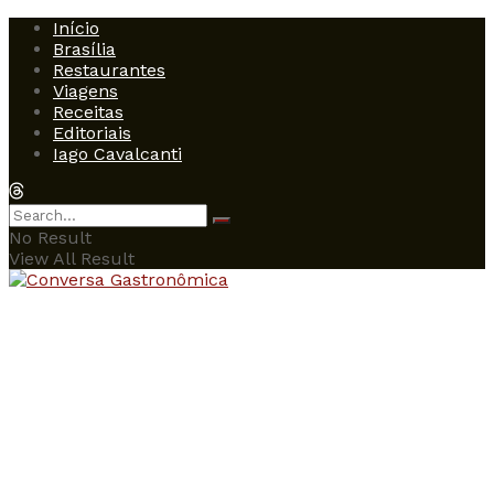
Início
Brasília
Restaurantes
Viagens
Receitas
Editoriais
Iago Cavalcanti
No Result
View All Result