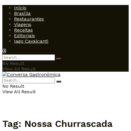
Início
Brasília
Restaurantes
Viagens
Receitas
Editoriais
Iago Cavalcanti
No Result
View All Result
No Result
View All Result
Tag:
Nossa Churrascada