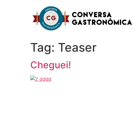
Ir
para
o
conteúdo
Tag:
Teaser
Cheguei!