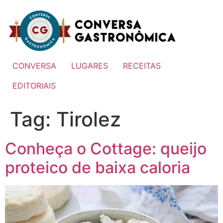
Ir
para
o
conteúdo
CONVERSA
LUGARES
RECEITAS
EDITORIAIS
Tag:
Tirolez
Conheça o Cottage: queijo
proteico de baixa caloria