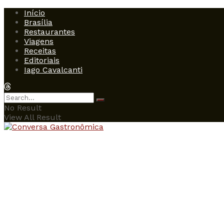
Início
Brasília
Restaurantes
Viagens
Receitas
Editoriais
Iago Cavalcanti
No Result
View All Result