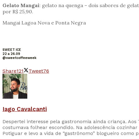
Gelato Mangai
: gelato na quenga – dois sabores de gel
por R$ 25,90.
Mangai Lagoa Nova e Ponta Negra
SWEET ICE
22 a 26.09
@sweetcoffeeweek
Share
121
Tweet
76
Iago Cavalcanti
Despertei interesse pela gastronomia ainda criança. Aos
costumava folhear escondido. Na adolescência cozinhar 
Potiguar e levo a vida de “gastrônomo” blogueiro como p