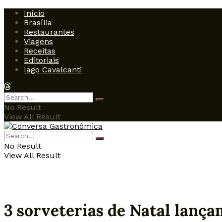
Início
Brasília
Restaurantes
Viagens
Receitas
Editoriais
Iago Cavalcanti
No Result
View All Result
No Result
View All Result
3 sorveterias de Natal lança