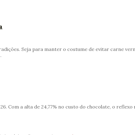
a
radições. Seja para manter o costume de evitar carne verm
.
6. Com a alta de 24,77% no custo do chocolate, o reflex