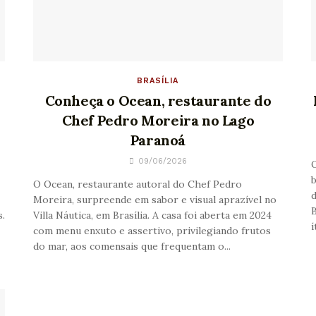
BRASÍLIA
Conheça o Ocean, restaurante do
Chef Pedro Moreira no Lago
Paranoá
09/06/2026
O
b
O Ocean, restaurante autoral do Chef Pedro
d
Moreira, surpreende em sabor e visual aprazível no
B
s.
Villa Náutica, em Brasília. A casa foi aberta em 2024
í
com menu enxuto e assertivo, privilegiando frutos
do mar, aos comensais que frequentam o...