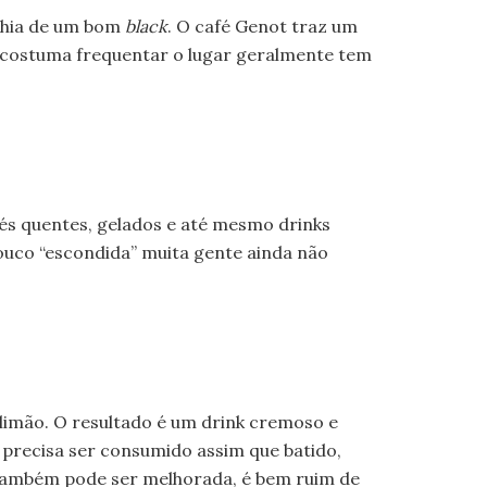
anhia de um bom
black
. O café Genot traz um
m costuma frequentar o lugar geralmente tem
fés quentes, gelados e até mesmo drinks
ouco “escondida” muita gente ainda não
 limão. O resultado é um drink cremoso e
 precisa ser consumido assim que batido,
 também pode ser melhorada, é bem ruim de