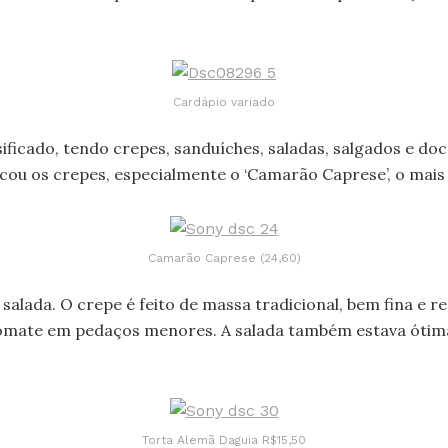
Cardápio variado
ificado, tendo crepes, sanduíches, saladas, salgados e do
icou os crepes, especialmente o ‘Camarão Caprese’, o mais
Camarão Caprese (24,60)
alada. O crepe é feito de massa tradicional, bem fina e 
tomate em pedaços menores. A salada também estava ótima 
Torta Alemã Daguia R$15,50