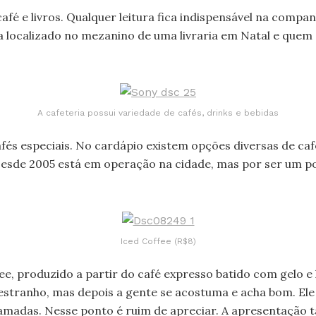
é e livros. Qualquer leitura fica indispensável na comp
ca localizado no mezanino de uma livraria em Natal e que
A cafeteria possui variedade de cafés, drinks e bebidas
fés especiais. No cardápio existem opções diversas de ca
 Desde 2005 está em operação na cidade, mas por ser um p
Iced Coffee (R$8)
ee, produzido a partir do café expresso batido com gelo e
 estranho, mas depois a gente se acostuma e acha bom. Ele
 camadas. Nesse ponto é ruim de apreciar. A apresentação