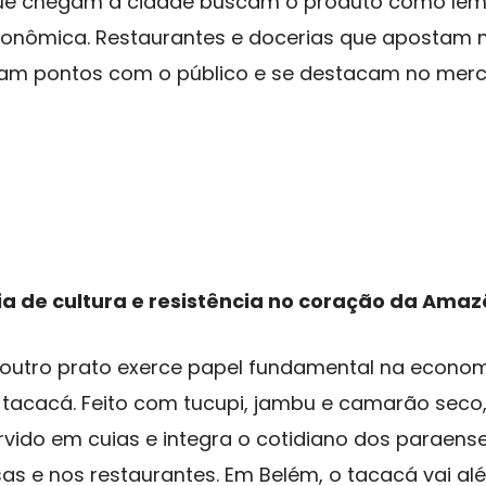
 que chegam à cidade buscam o produto como l
ronômica. Restaurantes e docerias que apostam 
ham pontos com o público e se destacam no mer
a de cultura e resistência no coração da Amaz
 outro prato exerce papel fundamental na econom
 tacacá. Feito com tucupi, jambu e camarão seco
rvido em cuias e integra o cotidiano dos paraen
sas e nos restaurantes. Em Belém, o tacacá vai a