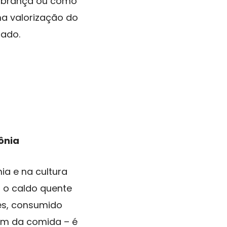
embrança ou como
na valorização do
cado.
ônia
ia e na cultura
, o caldo quente
ses, consumido
lém da comida – é