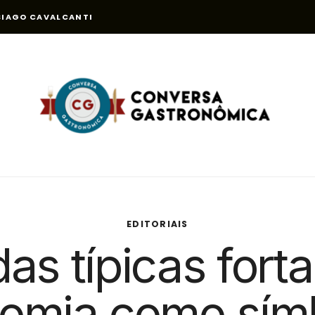
S
IAGO CAVALCANTI
EDITORIAIS
as típicas fort
omia como sím