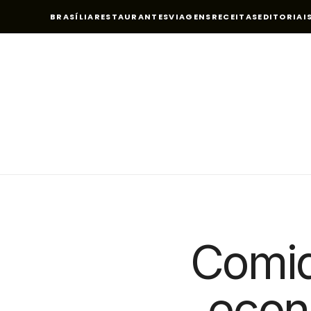
BRASÍLIA
RESTAURANTES
VIAGENS
RECEITAS
EDITORIAI
Comid
econ