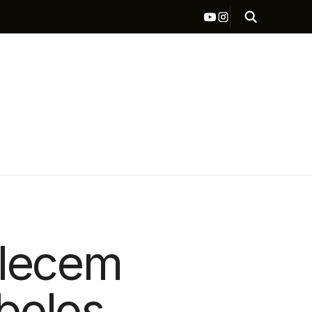
alecem
bolos