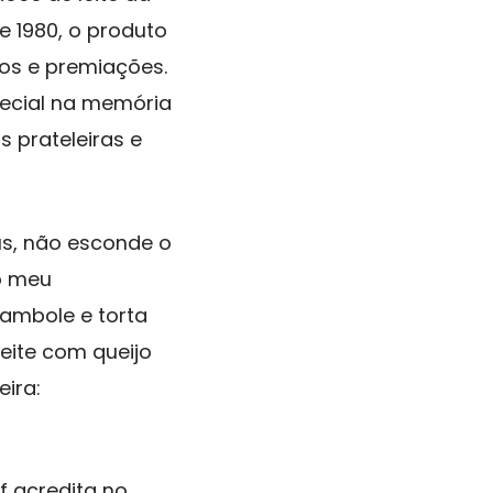
e 1980, o produto
os e premiações.
pecial na memória
 prateleiras e
us, não esconde o
o meu
ambole e torta
eite com queijo
eira:
f acredita no