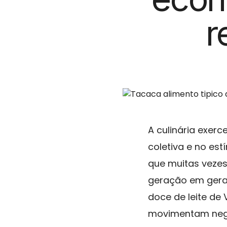
r
A culinária exer
coletiva e no est
que muitas vezes
geração em geraç
doce de leite de
movimentam negó