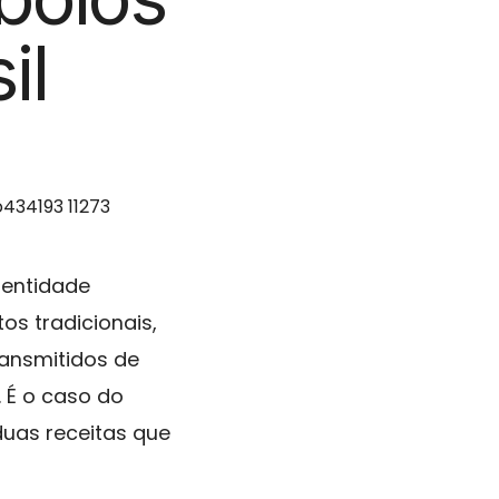
il
dentidade
os tradicionais,
ransmitidos de
 É o caso do
duas receitas que