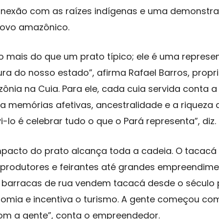
onexão com as raízes indígenas e uma demonstra
povo amazônico.
o mais do que um prato típico; ele é uma represe
tura do nosso estado”, afirma Rafael Barros, propr
nia na Cuia. Para ele, cada cuia servida conta a 
ga memórias afetivas, ancestralidade e a riqueza 
-lo é celebrar tudo o que o Pará representa”, diz.
mpacto do prato alcança toda a cadeia. O tacac
produtores e feirantes até grandes empreendime
 barracas de rua vendem tacacá desde o século 
mia e incentiva o turismo. A gente começou com
om a gente”, conta o empreendedor.