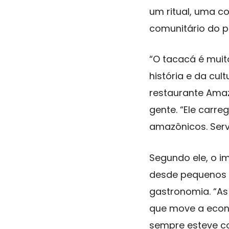
um ritual, uma c
comunitário do 
“O tacacá é muit
história e da cul
restaurante Amazô
gente. “Ele carre
amazônicos. Servi
Segundo ele, o i
desde pequenos 
gastronomia. “As
que move a econo
sempre esteve c