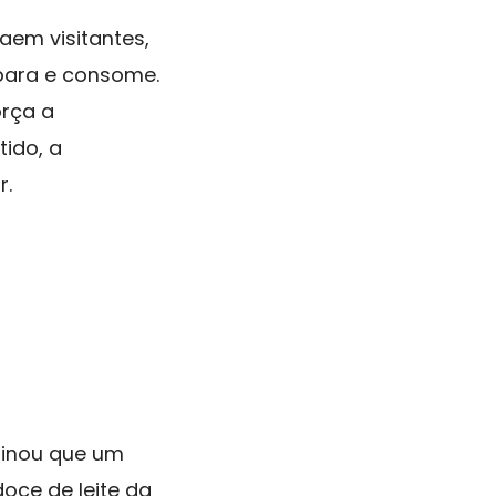
aem visitantes,
para e consome.
orça a
tido, a
r.
aginou que um
oce de leite da