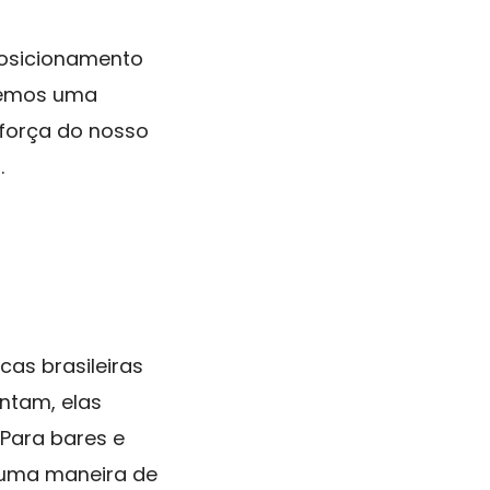
posicionamento
cemos uma
 força do nosso
.
as brasileiras
ntam, elas
Para bares e
 uma maneira de