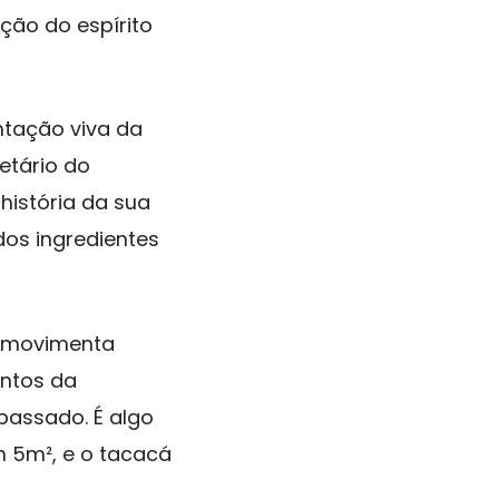
ção do espírito
ntação viva da
ietário do
história da sua
dos ingredientes
á movimenta
ntos da
passado. É algo
 5m², e o tacacá