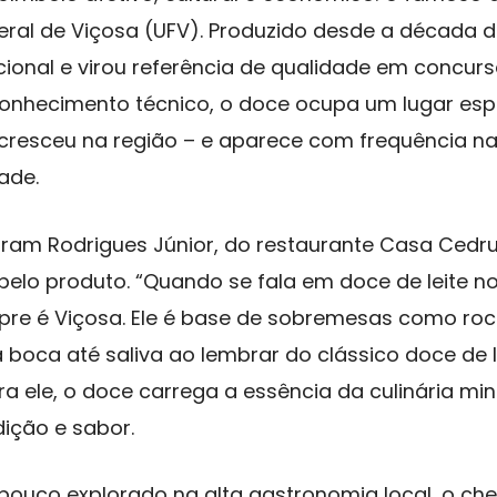
eral de Viçosa (UFV). Produzido desde a década d
onal e virou referência de qualidade em concurs
onhecimento técnico, o doce ocupa um lugar es
cresceu na região – e aparece com frequência nas
ade.
ram Rodrigues Júnior, do restaurante Casa Cedr
pelo produto. “Quando se fala em doce de leite n
pre é Viçosa. Ele é base de sobremesas como roc
 boca até saliva ao lembrar do clássico doce de l
ra ele, o doce carrega a essência da culinária min
dição e sabor.
pouco explorado na alta gastronomia local, o che