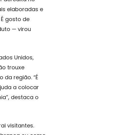
ais elaboradas e
. É gosto de
duto — virou
ados Unidos,
ão trouxe
 da região. “É
juda a colocar
a”, destaca o
i visitantes.