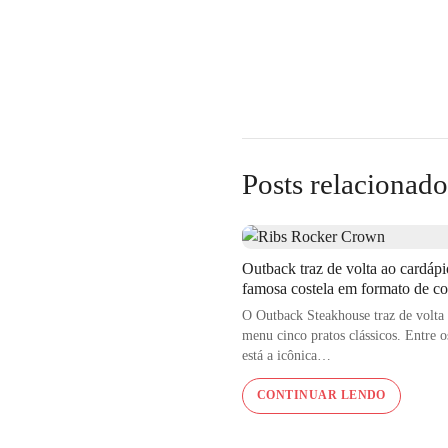
Posts relacionado
Outback traz de volta ao cardápi
Spaguetti ao Crem
famosa costela em formato de c
Uma dica rápida é pr
O Outback Steakhouse traz de volta 
menu cinco pratos clássicos. Entre o
um pouco da água da 
está a icônica…
CONTINUAR LENDO
A Nova Funghi
é uma
processo é totalmente