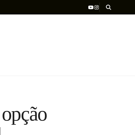
 opção
l