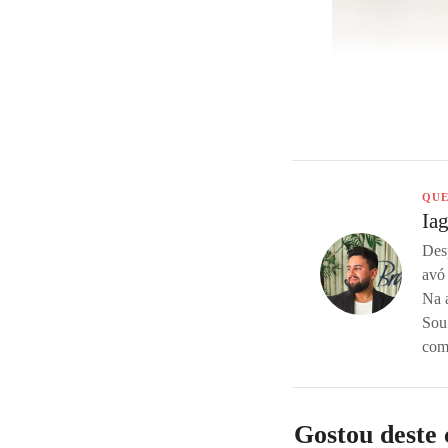
QUE
Ia
Desp
avó 
Na 
Sou 
com
Gostou deste