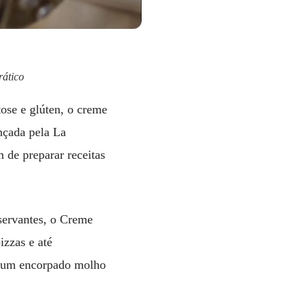
rático
tose e glúten, o creme
nçada pela La
 de preparar receitas
servantes, o Creme
izzas e até
mo um encorpado molho