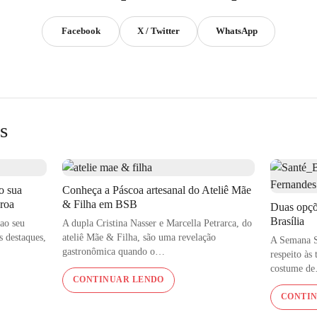
Facebook
X / Twitter
WhatsApp
s
o sua
Conheça a Páscoa artesanal do Ateliê Mãe
e de Funghi Porcini
oroa
& Filha em BSB
Duas opçõ
Brasília
eparar spaguetti e finalizar a preparação com o creme Funghi 
ao seu
A dupla Cristina Nasser e Marcella Petrarca, do
s destaques,
ateliê Mãe & Filha, são uma revelação
A Semana S
massa. O resultado promete ser saboroso.
gastronômica quando o…
respeito às
costume d
CONTINUAR LENDO
 empresa italiana especializada na produção de cogumelos h
CONTI
 artesanal, ainda frescos, os cogumelos são selecionados, pr