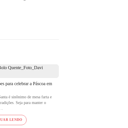
es para celebrar a Páscoa em
Porcini aquecido a
anta é sinônimo de mesa farta e
 tradições. Seja para manter o
e…
á 30 anos. O
NUAR LENDO
ocessados, temperados