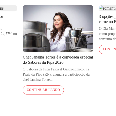
 as clássicas receitas venezianas. O processo segue um rígido
 na mesa do consumidor.
or
3 opções p
carne no 
do
O Dia Mund
e 24,77% no
como propos
consumo 
CONTI
Chef Janaína Torres é a convidada especial
do Sabores da Pipa 2026
O Sabores da Pipa Festival Gastronômico, na
Praia da Pipa (RN), anuncia a participação da
chef Janaína Torres…
CONTINUAR LENDO