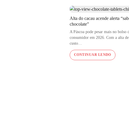
e enlatados, seguindo
qualidade até chegar
Alta do cacau acende alerta “sab
chocolate”
A Páscoa pode pesar mais no bolso 
consumidor em 2026. Com a alta d
custo…
CONTINUAR LENDO