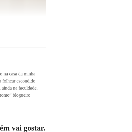
ro na casa da minha
a folhear escondido.
 ainda na faculdade.
ônomo” blogueiro
m vai gostar.