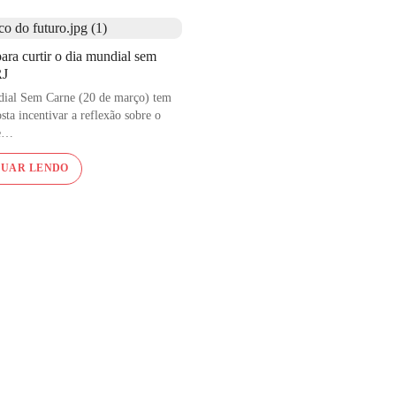
 controle de
ara curtir o dia mundial sem
RJ
ial Sem Carne (20 de março) tem
ta incentivar a reflexão sobre o
de…
NUAR LENDO