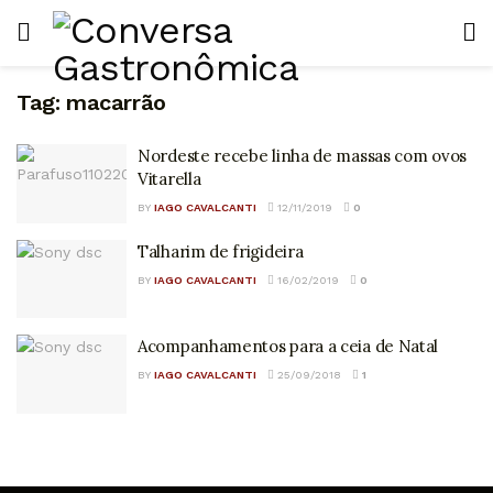
Tag:
macarrão
Nordeste recebe linha de massas com ovos
Vitarella
BY
IAGO CAVALCANTI
12/11/2019
0
Talharim de frigideira
BY
IAGO CAVALCANTI
16/02/2019
0
Acompanhamentos para a ceia de Natal
BY
IAGO CAVALCANTI
25/09/2018
1