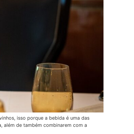
vinhos, isso porque a bebida é uma das
data, além de também combinarem com a