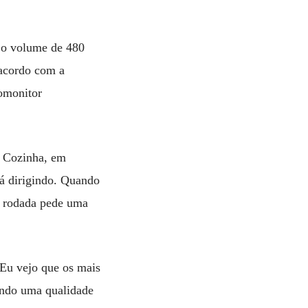
m o volume de 480
 acordo com a
omonitor
a Cozinha, em
tá dirigindo. Quando
a rodada pede uma
“Eu vejo que os mais
ando uma qualidade