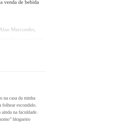
 a venda de bebida
 Alan Marcondes,
 alcoólicas como um
umidor
, e com os
ve, mais rápida do
o tamanho”, diz
ro na casa da minha
a folhear escondido.
 ainda na faculdade.
sta demanda. “Muitos
ônomo” blogueiro
 drinks sem álcool