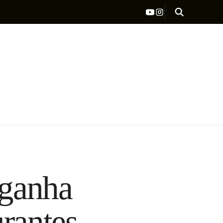
 ganha
urantes