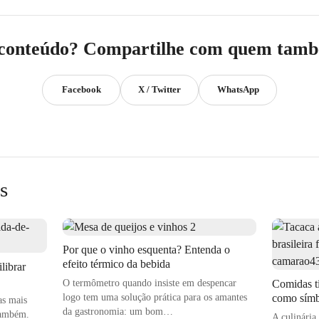
s com xaropes e sucos. Com os destilados sem álcool, traze
 atender essa demanda e surpreender os clientes”, finaliza.
 conteúdo? Compartilhe com quem també
 sem álcool, antes visto como um nicho, agora se consolid
Facebook
X / Twitter
WhatsApp
aurantes. As gerações mais jovens, especialmente os nascidos 
essa mudança, adotando hábitos mais saudáveis e reduzindo o
alidade de vida.
belecimentos a inovarem em suas cartas de bebidas, com opçõe
s
 demanda de saúde quanto à obrigatoriedade da lei seca.
dência representa uma oportunidade de expansão para o setor,
Por que o vinho esquenta? Entenda o
efeito térmico da bebida
librar
s uma alternativa, mas também uma nova forma de fidelizar e
O termômetro quando insiste em despencar
Comidas t
eocupado com o bem-estar.
logo tem uma solução prática para os amantes
como símbo
as mais
da gastronomia: um bom…
também.
A culinária