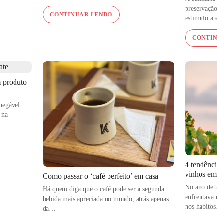
preservação
CONTINUAR LENDO
estímulo à
CONTI
m produto
negável.
 na
4 tendênci
vinhos em
Como passar o ‘café perfeito’ em casa
No ano de 
Há quem diga que o café pode ser a segunda
enfrentava 
bebida mais apreciada no mundo, atrás apenas
nos hábito
da…