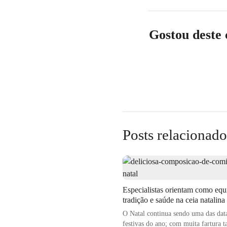
geralmente são feito
sabores e opções para
Gostou deste
O mercado de bebidas
forte em bares e rest
sido protagonistas d
em busca de maior qu
Isso tem levado esta
Posts relacionado
atendem tanto a essa
Além disso, essa ten
Especialistas orientam como equi
sem álcool não apena
tradição e saúde na ceia natalina
mais consciente e pr
O Natal continua sendo uma das dat
festivas do ano; com muita fartura 