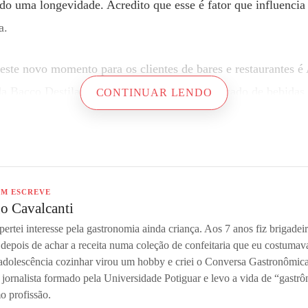
ndo uma longevidade. Acredito que esse é fator que influencia
a.
te novo momento para os clientes de bares e restaurantes é
 da Bacco Destilados no Mato Grosso. “O mercado de bebidas
CONTINUAR LENDO
para as versões sem álcool, vide a crescente demanda do
cons
ente”, analisa.
 do público às bebidas sem álcool tem sido muito boa, inclusi
M ESCREVE
Existe uma demanda reprimida, quem nem sequer conhecemos 
go Cavalcanti
ertei interesse pela gastronomia ainda criança. Aos 7 anos fiz brigadei
depois de achar a receita numa coleção de confeitaria que eu costumav
adolescência cozinhar virou um hobby e criei o Conversa Gastronômica
ue o setor de alimentação fora do lar já tem se adaptado à e
jornalista formado pela Universidade Potiguar e levo a vida de “gastr
possuem uma carta com versões de bebidas não alcoólicas. Os
o profissão.