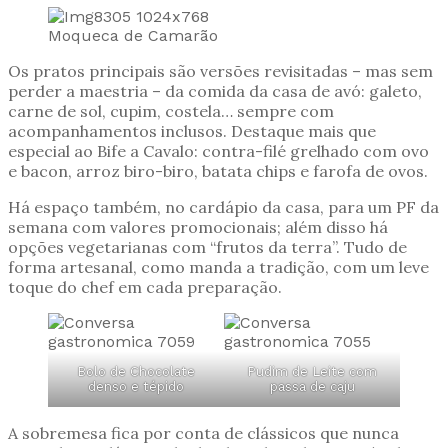
Moqueca de Camarão
Os pratos principais são versões revisitadas – mas sem
perder a maestria – da comida da casa de avó: galeto,
carne de sol, cupim, costela… sempre com
acompanhamentos inclusos. Destaque mais que
especial ao Bife a Cavalo: contra-filé grelhado com ovo
e bacon, arroz biro-biro, batata chips e farofa de ovos.
Há espaço também, no cardápio da casa, para um PF da
semana com valores promocionais; além disso há
opções vegetarianas com “frutos da terra”. Tudo de
forma artesanal, como manda a tradição, com um leve
toque do chef em cada preparação.
Bolo de Chocolate
Pudim de Leite com
denso e tépido
passa de caju
A sobremesa fica por conta de clássicos que nunca