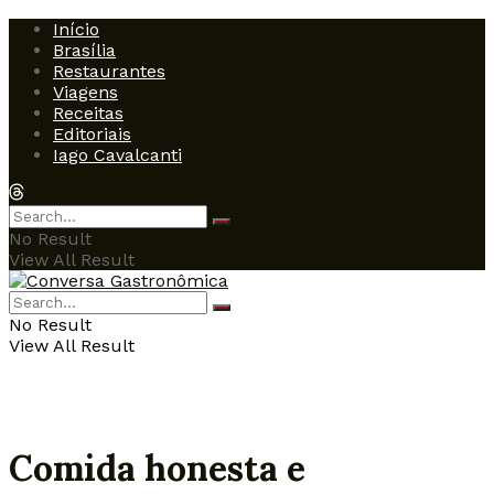
Início
Brasília
Restaurantes
Viagens
Receitas
Editoriais
Iago Cavalcanti
No Result
View All Result
No Result
View All Result
Comida honesta e