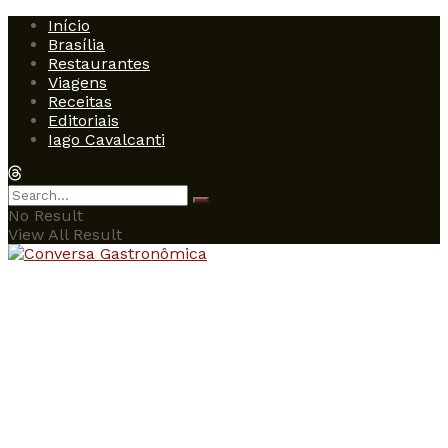
Início
Brasília
Restaurantes
Viagens
Receitas
Editoriais
Iago Cavalcanti
No Result
View All Result