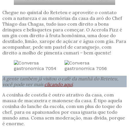
Chegue no quintal do Reteteu e aproveite o contato
com a natureza e as memórias da casa da avó do Chef
Thiago das Chagas, tudo isso com direito a bons
drinques e belisquetes para começar. O Acerola Fizz é
um gin com direito à fruta homônima, uma dose do
destilado, limão, xarope de açúcar e água com gás. Para
acompanhar, pede um pastel de caranguejo, com
direito a molho de pimenta cumari – bem quente!
A gente também já visitou o café da manhã do Reteteu,
você pode ver mais
clicando aqui
.
A coxinha de costela é outro atrativo da casa, com
massa de macaxeira e maionese da casa. É tipo aquela
coxinha do lanche da escola, com um plus do toque do
chef, para os apaixonados por essa iguaria que todo
mundo ama. Coma sem moderação, mas divida, porque
é enorme.