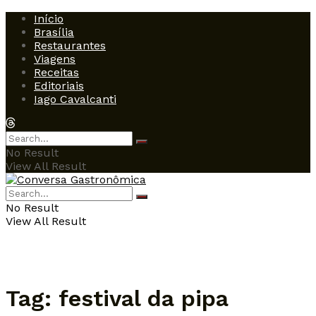
Início
Brasília
Restaurantes
Viagens
Receitas
Editoriais
Iago Cavalcanti
No Result
View All Result
No Result
View All Result
Tag:
festival da pipa