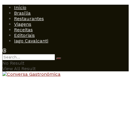
Início
Brasília
Restaurantes
Viagens
Receitas
Editoriais
Iago Cavalcanti
No Result
View All Result