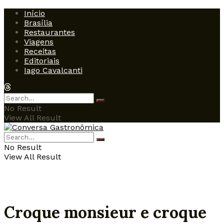
Início
Brasília
Restaurantes
Viagens
Receitas
Editoriais
Iago Cavalcanti
No Result
View All Result
No Result
View All Result
Croque monsieur e croque